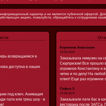
 информационный характер и не является публичной офертой. Дл
действующих акциях, пожалуйста, обращайтесь к сотрудникам на
ости
От
Корелина Анастасия
23.08.2024
еперь возвращаемся в
Заказывала лимузин на с
Сюрпризом! Все прошло 
ова доступна в наших
огромное Константину и 
четко и по делу! На любо
ответ! Еще раз огромное 
Софья З.
23.08.2024
дник под ключ. Анимация
дж пати или треш шоу - в
Заказывали пати бас в ка
ов!
ресторана после ЗАГСа. 