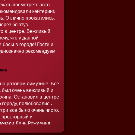
хать посмотреть авто.
екомендовали кейтеринг.
ь. Отлично прокатились.
ерез блютуз.
о в центре. Вежливый
ечу, что у данной
басы в городе! Гости и
 Однозначно рекомендуем
вна
 на розовом лимузине. Все
ь был очень вежливый и
чина. Остановил в центре
по городу, полюбовались
три все было очень чисто,
ь просторный и
мечали День Рождения,
р также была очень