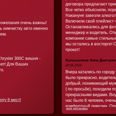
договора предлагают прие
Все четко объяснили, пор
Накануне завезли алкогол
Включили свой плейлист ч
пожелания очень важны!
Останавливались для фот
ь химчистку авто именно
менеджер и водитель. Отм
ем.
компании самые стильные 
мы остались в восторге!
прокат!
hrysler 300C вишня -
Колыхалина Анна Дмитрие
ет! Для Ваших
20.08.2024
то.
Вчера катались по городу
было прекрасно, водител
добрый, понимающий муж
( по просьбе), походили 
прекрасными видами. Вну
rry 8 мест!
нас было 6 человек, очен
комфортный лимузин. От
все отзывы
все было супер. Менедже