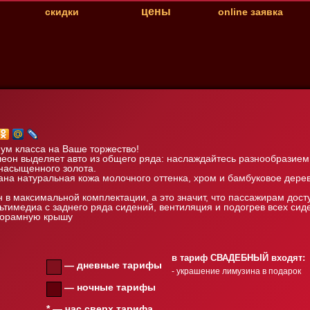
цены
скидки
online заявка
я
ум класса на Ваше торжество!
еон выделяет авто из общего ряда: наслаждайтесь разнообразием 
 насыщенного золота.
ана натуральная кожа молочного оттенка, хром и бамбуковое дере
 в максимальной комплектации, а это значит, что пассажирам дос
ьтимедиа с заднего ряда сидений, вентиляция и подогрев всех си
норамную крышу
в тариф СВАДЕБНЫЙ входят:
— дневные тарифы
- украшение лимузина в подарок
— ночные тарифы
* — час сверх тарифа