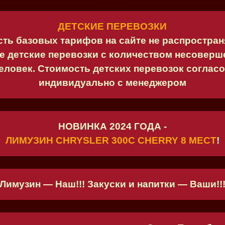
вежливой и понимающей, 
корректно. Всем все понр
еще раз поблагодарить в
ДЕТСКИЕ ПЕРЕВОЗКИ
прекрасный мужчина, если
ть базовых тарифов на сайте не распростран
Империи Лимузинов машин
е детские перевозки с количеством несоверш
попрошу его как водителя
человек. Стоимость детских перевозок соглас
лимузин и не жалейте!!! 
индивидуально с менеджером
Андрей, Тамара. Сафонов
23.10.2022
22.10.22г. Наша свадьба.
услугами компании, заказ
НОВИНКА 2024 ГОДА -
высоком уровне, чистый а
ЛИМУЗИН CHRYSLER 300C CHERRY 8 МЕСТ
!
отличный звук музыки, п
водитель Иван. Большое с
Рекомендуем
Лимузин — Наш!!! Закуски и напитки — Ваши!!
Павел Иванов
22.10.2022
Всем доброго времени су
день рождения дочери за