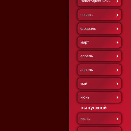
Новогодняя ночь
январь
февраль
март
апрель
апрель
май
июнь
выпускной
июль