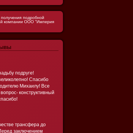
я получения подробной
шей компании ООО "Империя
зывы
вадьбу подруге!
великолепно! Спасибо
водителю Михаилу! Все
й вопрос- конструктивный
спасибо!
честве трансфера до
Перед заключением