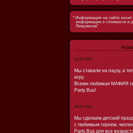
* Информация на сайте носит
информации о стоимости и 
Лимузинов"
Нов
22.03.2023
Мы ставили на паузу, а т
игру.
Всеми любимая МАФИЯ сн
Party Bus!
26.02.2023
Мы сделаем детский праз
с любимым героем, челлен
Party Bus для все возраст