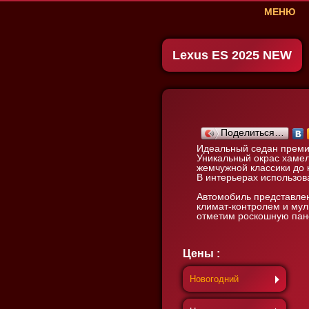
МЕНЮ
о компании
Party bus
Lexus ES 2025 NEW
Лимузины
доп. услуги
украшения
фотогалере
отзывы
Поделиться…
советы
Идеальный седан преми
Уникальный окрас хамел
вакансии
жемчужной классики до
В интерьерах использов
Автомобиль представлен
климат-контролем и мул
отметим роскошную па
Цены :
Новогодний