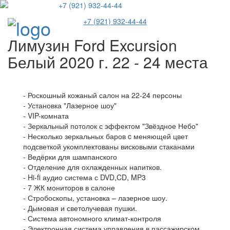
+7 (921) 932-44-44
Пере
+7 (921) 932-44-44
меню
Лимузин Ford Excursion
Белый 2020 г. 22 - 24 места
- Роскошный кожаный салон на 22-24 персоны
- Установка "Лазерное шоу"
- VIP-комната
- Зеркальный потолок с эффектом "Звёздное Небо"
- Несколько зеркальных баров c меняющей цвет
подсветкой укомплектованы висковыми стаканами
- Ведёрки для шампанского
- Отделение для охлажденных напитков.
- Hi-fi аудио система с DVD,CD, MP3
- 7 ЖК мониторов в салоне
- Стробоскопы, установка – лазерное шоу.
- Дымовая и светолучевая пушки.
- Система автономного климат-контроля
- Электронная система управления в пассажирском