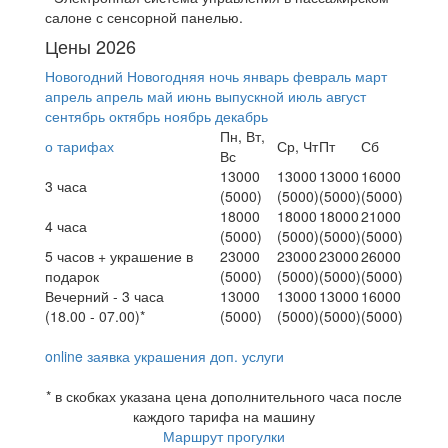
салоне с сенсорной панелью.
Цены 2026
Новогодний
Новогодняя ночь
январь
февраль
март
апрель
апрель
май
июнь
выпускной
июль
август
сентябрь
октябрь
ноябрь
декабрь
Пн, Вт,
о тарифах
Ср, Чт
Пт
Сб
Вс
13000
13000
13000
16000
3 часа
(5000)
(5000)
(5000)
(5000)
18000
18000
18000
21000
4 часа
(5000)
(5000)
(5000)
(5000)
5 часов + украшение в
23000
23000
23000
26000
подарок
(5000)
(5000)
(5000)
(5000)
Вечерний - 3 часа
13000
13000
13000
16000
(18.00 - 07.00)*
(5000)
(5000)
(5000)
(5000)
online заявка
украшения
доп. услуги
* в скобках указана цена дополнительного часа после
каждого тарифа на машину
Маршрут прогулки