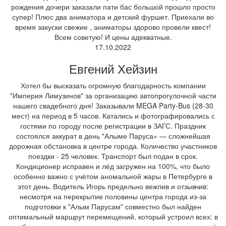
рождения дочери заказали пати бас большой прошло просто
супер! Плюс два аниматора и детский фуршет. Приехали во
время закуски свежие , аниматоры здорово провели квест!
Всем советую! И цены адекватные.
17.10.2022
Евгений Хейзин
Хотел бы высказать огромную благодарность компании
"Империя Лимузинов" за организацию автопрогулочной части
нашего свадебного дня! Заказывали MEGA Party-Bus (28-30
мест) на период в 5 часов. Катались и фотографировались с
гостями по городу после регистрации в ЗАГС. Праздник
состоялся аккурат в день "Алыме Паруса» — сложнейшая
дорожная обстановка в центре города. Количество участников
поездки - 25 человек. Транспорт был подан в срок.
Кондиционер исправен и лёд загружен на 100%, что было
особенно важно с учётом аномальной жары в Петербурге в
этот день. Водитель Игорь предельно вежлив и отзывчив:
несмотря на перекрытие половины центра города из-за
подготовки к "Алым Парусам" совместно был найден
оптимальный маршрут перемещений, который устроил всех: в