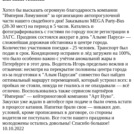
Хотел бы высказать огромную благодарность компании
"Империя Лимузинов" за организацию автопрогулочной
части нашего свадебного дня! Заказывали MEGA Party-Bus
(28-30 мест) на период в 5 часов. Катались и
фотографировались с гостями по городу после регистрации в
ЗАГС. Праздник состоялся аккурат в день "Алыме Паруса» —
сложнейшая дорожная обстановка в центре города.
Количество участников поездки - 25 человек. Транспорт был
подан в срок. Кондиционер исправен и лёд загружен на 100%,
что было особенно важно с учётом аномальной жары в
Петербурге в этот день. Водитель Игорь предельно вежлив и
отзывчив: несмотря на перекрытие половины центра города
из-за подготовки к "Алым Парусам" совместно был найден
оптимальный маршрут перемещений, который устроил всех: в
пробках не стояли, никуда не гнались и не опаздывали — всё
отлично. Воспользовались также сервисом партнёров
"Империи" — кейтериноговой компании "Арт Нуво".
Закуски уже ждали в автобусе при подаче и были очень кстати
в процессе катания. Напитки брали свои — никаких доп.
условий, кроме прописанных в договоре, со стороны
водителя не поступало. Все гости нашего праздника и
молодожены остались довольны! Спасибо большое!
10.10.2022