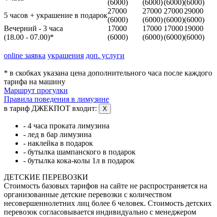
(6000)
(6000)
(6000)
(6000)
27000
27000
27000
29000
5 часов + украшение в подарок
(6000)
(6000)
(6000)
(6000)
Вечерний - 3 часа
17000
17000
17000
19000
(18.00 - 07.00)*
(6000)
(6000)
(6000)
(6000)
online заявка
украшения
доп. услуги
* в скобках указана цена дополнительного часа после каждого
тарифа на машину
Маршрут прогулки
Правила поведения в лимузине
в тариф ДЖЕКПОТ входит:
X
- 4 часа проката лимузина
- лед в бар лимузина
- наклейка в подарок
- бутылка шампанского в подарок
- бутылка кока-колы 1л в подарок
ДЕТСКИЕ ПЕРЕВОЗКИ
Стоимость базовых тарифов на сайте не распространяется на
организованные детские перевозки с количеством
несовершеннолетних лиц более 6 человек. Стоимость детских
перевозок согласовывается индивидуально с менеджером