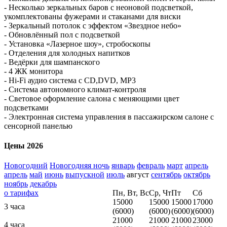
- Несколько зеркальных баров с неоновой подсветкой,
укомплектованы фужерами и стаканами для виски
- Зеркальный потолок с эффектом «Звездное небо»
- Обновлённый пол с подсветкой
- Установка «Лазерное шоу», стробоскопы
- Отделения для холодных напитков
- Ведёрки для шампанского
- 4 ЖК монитора
- Hi-Fi аудио система с CD,DVD, MP3
- Система автономного климат-контроля
- Световое оформление салона с меняющими цвет
подсветками
- Электронная система управления в пассажирском салоне с
сенсорной панелью
Цены 2026
Новогодний
Новогодняя ночь
январь
февраль
март
апрель
апрель
май
июнь
выпускной
июль
август
сентябрь
октябрь
ноябрь
декабрь
о тарифах
Пн, Вт, Вс
Ср, Чт
Пт
Сб
15000
15000
15000
17000
3 часа
(6000)
(6000)
(6000)
(6000)
21000
21000
21000
23000
4 часа