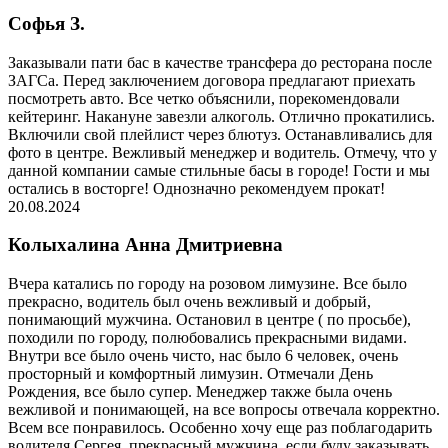
Софья З.
Заказывали пати бас в качестве трансфера до ресторана после
ЗАГСа. Перед заключением договора предлагают приехать
посмотреть авто. Все четко объяснили, порекомендовали
кейтеринг. Накануне завезли алкоголь. Отлично прокатились.
Включили свой плейлист через блютуз. Останавливались для
фото в центре. Вежливый менеджер и водитель. Отмечу, что у
данной компании самые стильные басы в городе! Гости и мы
остались в восторге! Однозначно рекомендуем прокат!
20.08.2024
Колыхалина Анна Дмитриевна
Вчера катались по городу на розовом лимузине. Все было
прекрасно, водитель был очень вежливый и добрый,
понимающий мужчина. Остановил в центре ( по просьбе),
походили по городу, полюбовались прекрасными видами.
Внутри все было очень чисто, нас было 6 человек, очень
просторный и комфортный лимузин. Отмечали День
Рождения, все было супер. Менеджер также была очень
вежливой и понимающей, на все вопросы отвечала корректно.
Всем все понравилось. Особенно хочу еще раз поблагодарить
водителя Сергея, прекрасный мужчина, если буду заказывать