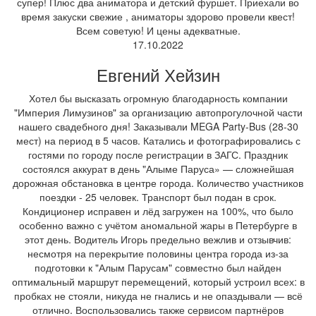
супер! Плюс два аниматора и детский фуршет. Приехали во
время закуски свежие , аниматоры здорово провели квест!
Всем советую! И цены адекватные.
17.10.2022
Евгений Хейзин
Хотел бы высказать огромную благодарность компании
"Империя Лимузинов" за организацию автопрогулочной части
нашего свадебного дня! Заказывали MEGA Party-Bus (28-30
мест) на период в 5 часов. Катались и фотографировались с
гостями по городу после регистрации в ЗАГС. Праздник
состоялся аккурат в день "Алыме Паруса» — сложнейшая
дорожная обстановка в центре города. Количество участников
поездки - 25 человек. Транспорт был подан в срок.
Кондиционер исправен и лёд загружен на 100%, что было
особенно важно с учётом аномальной жары в Петербурге в
этот день. Водитель Игорь предельно вежлив и отзывчив:
несмотря на перекрытие половины центра города из-за
подготовки к "Алым Парусам" совместно был найден
оптимальный маршрут перемещений, который устроил всех: в
пробках не стояли, никуда не гнались и не опаздывали — всё
отлично. Воспользовались также сервисом партнёров