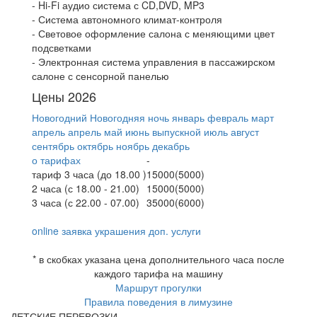
- Hi-Fi аудио система с CD,DVD, MP3
- Система автономного климат-контроля
- Световое оформление салона с меняющими цвет
подсветками
- Электронная система управления в пассажирском
салоне с сенсорной панелью
Цены 2026
Новогодний
Новогодняя ночь
январь
февраль
март
апрель
апрель
май
июнь
выпускной
июль
август
сентябрь
октябрь
ноябрь
декабрь
о тарифах
-
тариф 3 часа (до 18.00 )
15000(5000)
2 часа (с 18.00 - 21.00)
15000(5000)
3 часа (с 22.00 - 07.00)
35000(6000)
online заявка
украшения
доп. услуги
* в скобках указана цена дополнительного часа после
каждого тарифа на машину
Маршрут прогулки
Правила поведения в лимузине
ДЕТСКИЕ ПЕРЕВОЗКИ