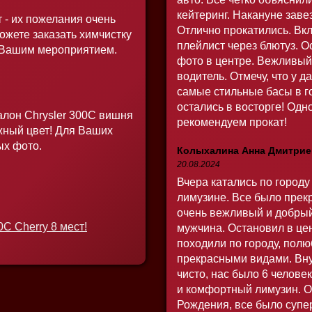
кейтеринг. Накануне заве
 - их пожелания очень
Отлично прокатились. Вк
ожете заказать химчистку
плейлист через блютуз. 
 Вашим мероприятием.
фото в центре. Вежливы
водитель. Отмечу, что у 
самые стильные басы в го
остались в восторге! Одн
алон Chrysler 300C вишня
рекомендуем прокат!
жный цвет! Для Ваших
ых фото.
Колыхалина Анна Дмитрие
20.08.2024
Вчера катались по городу
лимузине. Все было прек
очень вежливый и добры
0C Cherry 8 мест!
мужчина. Остановил в цен
походили по городу, пол
прекрасными видами. Вну
чисто, нас было 6 челове
и комфортный лимузин. 
Рождения, все было супе