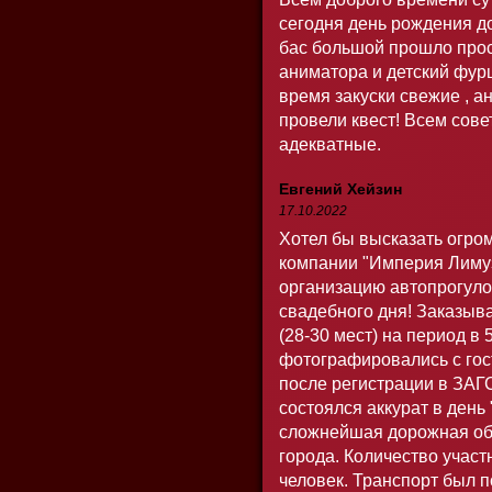
сегодня день рождения д
бас большой прошло прос
аниматора и детский фур
время закуски свежие , 
провели квест! Всем сове
адекватные.
Евгений Хейзин
17.10.2022
Хотел бы высказать огро
компании "Империя Лиму
организацию автопрогуло
свадебного дня! Заказыв
(28-30 мест) на период в 
фотографировались с гос
после регистрации в ЗАГ
состоялся аккурат в ден
сложнейшая дорожная об
города. Количество участ
человек. Транспорт был п