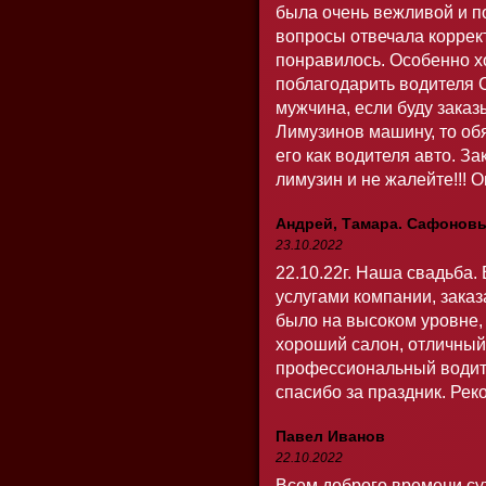
была очень вежливой и п
вопросы отвечала коррек
понравилось. Особенно х
поблагодарить водителя 
мужчина, если буду зака
Лимузинов машину, то об
его как водителя авто. З
лимузин и не жалейте!!! 
Андрей, Тамара. Сафонов
23.10.2022
22.10.22г. Наша свадьба.
услугами компании, заказ
было на высоком уровне, 
хороший салон, отличный 
профессиональный водит
спасибо за праздник. Ре
Павел Иванов
22.10.2022
Всем доброго времени су