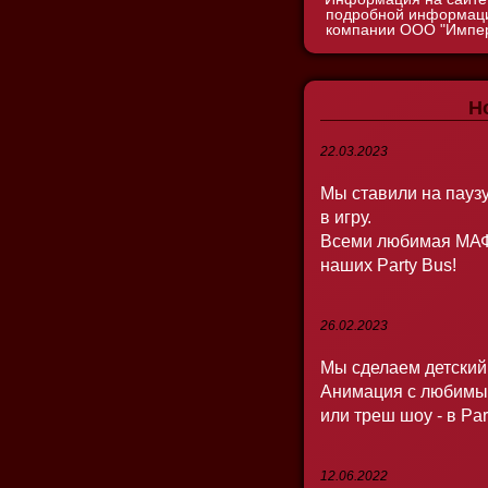
подробной информации
компании ООО "Импер
Н
22.03.2023
Мы ставили на пауз
в игру.
Всеми любимая МАФ
наших Party Bus!
26.02.2023
Мы сделаем детский
Анимация с любимым
или треш шоу - в Pa
12.06.2022