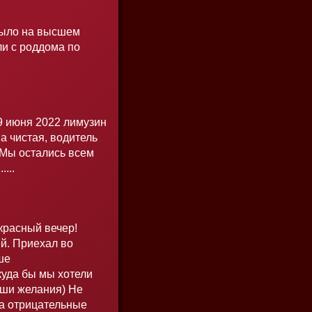
было на высшем
ли с роддома по
9 июня 2022 лимузин
на чистая, водитель
 Мы остались всем
...
красный вечер!
й. Приехал во
ше
куда бы мы хотели
аши желания) Не
на отрицательные