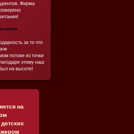
урентов. Фирма
проверено
ветания!
нстантин
одарность за то что
аче
мом потоке из точки
 благодаря этому наш
 был на высоте!
яется на
вом
 детских
джером