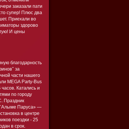
очери заказали пати
то супер! Плюс два
шет. Приехали во
аниматоры здорово
тую! И цены
мную благодарность
зинов" за
чной части нашего
али MEGA Party-Bus
5 часов. Катались и
тями по городу
С. Праздник
ь "Алыме Паруса» —
становка в центре
ников поездки - 25
одан в срок.