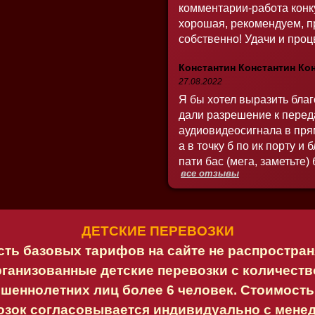
комментарии-работа конк
хорошая, рекомендуем, 
собственно! Удачи и проц
Константин Константин Ко
27.08.2022
Я бы хотел выразить благ
дали разрешение к перед
аудиовидеосигнала в пря
а в точку б по ик порту и
пати бас (мега, заметьте)
все отзывы
ДЕТСКИЕ ПЕРЕВОЗКИ
ть базовых тарифов на сайте не распростран
ганизованные детские перевозки с количест
шеннолетних лиц более 6 человек. Стоимость
озок согласовывается индивидуально с мене