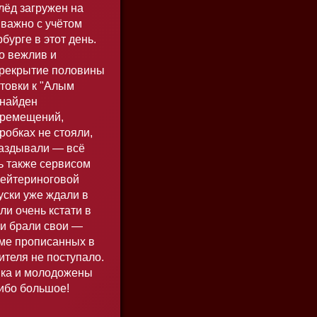
лёд загружен на
 важно с учётом
урге в этот день.
о вежлив и
ерекрытие половины
отовки к "Алым
 найден
еремещений,
робках не стояли,
паздывали — всё
ь также сервисом
кейтериноговой
уски уже ждали в
ли очень кстати в
ки брали свои —
оме прописанных в
ителя не поступало.
ика и молодожены
ибо большое!