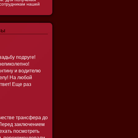
 сотрудникам нашей
вы
вадьбу подруге!
великолепно!
нтину и водителю
делу! На любой
твет! Еще раз
ачестве трансфера до
 Перед заключением
ехать посмотреть
ли, порекомендовали