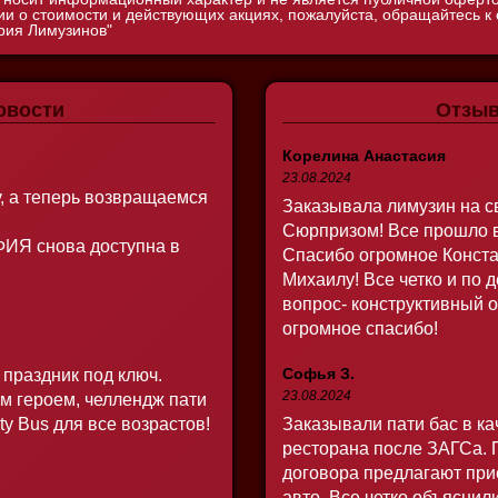
 о стоимости и действующих акциях, пожалуйста, обращайтесь к
ия Лимузинов"
овости
Отзы
Корелина Анастасия
23.08.2024
у, а теперь возвращаемся
Заказывала лимузин на с
Сюрпризом! Все прошло 
ИЯ снова доступна в
Спасибо огромное Конста
Михаилу! Все четко и по 
вопрос- конструктивный о
огромное спасибо!
Софья З.
 праздник под ключ.
23.08.2024
 героем, челлендж пати
rty Bus для все возрастов!
Заказывали пати бас в к
ресторана после ЗАГСа.
договора предлагают при
авто. Все четко объясни