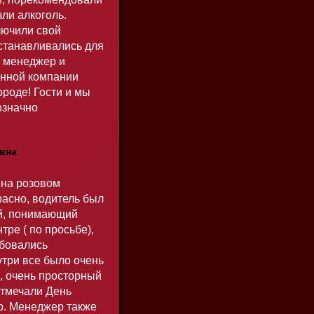
зли алкоголь.
лючили свой
Останавливались для
й менеджер и
данной компании
роде! Гости и мы
означно
вна
 на розовом
расно, водитель был
й, понимающий
тре ( по просьбе),
юбовались
три все было очень
к, очень просторный
Отмечали День
р. Менеджер также