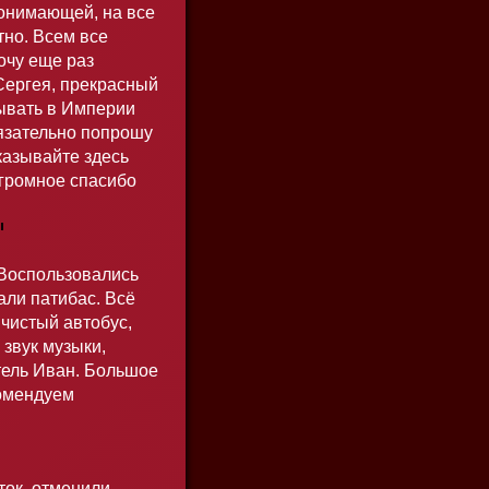
онимающей, на все
тно. Всем все
очу еще раз
Сергея, прекрасный
зывать в Империи
язательно попрошу
аказывайте здесь
Огромное спасибо
ы
 Воспользовались
али патибас. Всё
чистый автобус,
звук музыки,
ель Иван. Большое
комендуем
ток, отменили