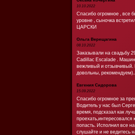
Оксана Кочергина
10.10.2022
Спасибо огромное , все 
уровне , сыночка встрети
ЦАРСКИ
Ольга Верещагина
08.10.2022
Заказывали на свадьбу 2
Cadillac Escalade . Маши
вежливый и отзывчивый.
довольны, рекомендуем)....
Евгения Сидорова
15.09.2022
Спасибо огромное за пре
Водитель у нас был Серге
время, подсказал как луч
проехать,интересовался 
попасть. Исполнил все н
слушайте и не ведитесь 