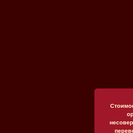
Стоимос
ор
несовер
перев