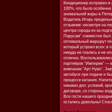
Кондиционер исправен и 
100%, что было особенно
аномальной жары в Петерб
Водитель Игорь предельн
отзывчив: несмотря на п
центра города из-за подг
Парусам" совместно был
оптимальный маршрут п
который устроил всех: в п
никуда не гнались и не о
отлично. Воспользовалис
партнёров "Империи" — 
компании "Арт Нуво". Зак
автобусе при подаче и бы
процессе катания. Напит
никаких доп. условий, кр
договоре, со стороны вод
Все гости нашего праздн
остались довольны! Спас