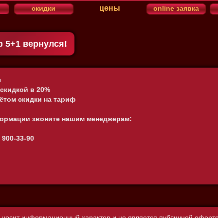
цены
скидки
online заявка
ф 5+1 вернулся!
я
я
скидкой в 20%
учётом скидки на тариф
ормации звоните нашим менеджерам:
, 900-33-90
 носит информационный характер и не является публичной оферто