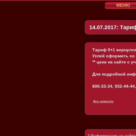
МЕНЮ
о компании
Party bus
14.07.2017: Тари
Лимузины
доп. услуги
украшения
фотогалере
Тариф 5+1 вернулс
Успей оформить со 
отзывы
** цена на сайте с 
советы
вакансии
Для подробной инф
600-33-34, 932-44-44
Все новости
* Информация на сайте