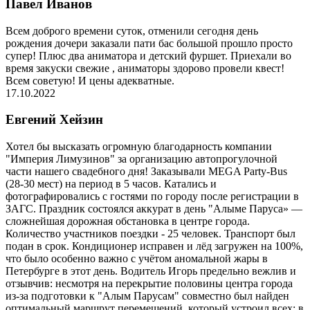
Павел Иванов
Всем доброго времени суток, отменили сегодня день
рождения дочери заказали пати бас большой прошло просто
супер! Плюс два аниматора и детский фуршет. Приехали во
время закуски свежие , аниматоры здорово провели квест!
Всем советую! И цены адекватные.
17.10.2022
Евгений Хейзин
Хотел бы высказать огромную благодарность компании
"Империя Лимузинов" за организацию автопрогулочной
части нашего свадебного дня! Заказывали MEGA Party-Bus
(28-30 мест) на период в 5 часов. Катались и
фотографировались с гостями по городу после регистрации в
ЗАГС. Праздник состоялся аккурат в день "Алыме Паруса» —
сложнейшая дорожная обстановка в центре города.
Количество участников поездки - 25 человек. Транспорт был
подан в срок. Кондиционер исправен и лёд загружен на 100%,
что было особенно важно с учётом аномальной жары в
Петербурге в этот день. Водитель Игорь предельно вежлив и
отзывчив: несмотря на перекрытие половины центра города
из-за подготовки к "Алым Парусам" совместно был найден
оптимальный маршрут перемещений, который устроил всех: в